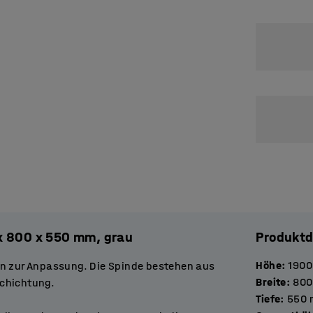
 x 800 x 550 mm, grau
Produktd
Höhe
:
1900
en zur Anpassung. Die Spinde bestehen aus
Breite
:
800
schichtung.
Tiefe
:
550