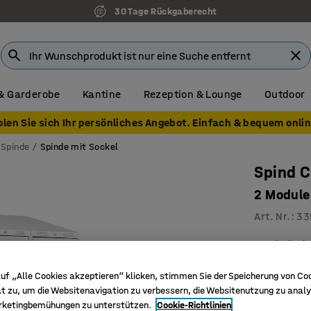
30 Tage Rückgaberecht
& Garderobe
Kantine
Rezeption & Lounge
Outdoor
olen Sie sich Ihr persönliches Angebot. Einfach & bequem onlin
Spinde
Spinde mit Sockel
Spind C
2 Module
Art. Nr.
:
33
Schrägd
Gute Bel
uf „Alle Cookies akzeptieren“ klicken, stimmen Sie der Speicherung von Co
Kleiders
t zu, um die Websitenavigation zu verbessern, die Websitenutzung zu analy
Kleiderspi
rketingbemühungen zu unterstützen.
Cookie-Richtlinien