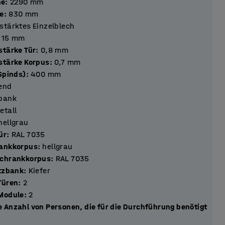
he
:
2290
mm
e
:
830
mm
stärktes Einzelblech
15
mm
stärke Tür
:
0,8
mm
stärke Korpus
:
0,7
mm
Spinds)
:
400
mm
lend
zbank
etall
hellgrau
ür
:
RAL 7035
rankkorpus
:
hellgrau
Schrankkorpus
:
RAL 7035
itzbank
:
Kiefer
tückzahl Türen
:
2
tückzahl Module
:
2
 Anzahl von Personen, die für die Durchführung benötigt