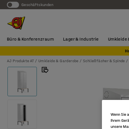
Geschäftskunden
Büro & Konferenzraum
Lager & Industrie
Umkleide 
H
AJ Produkte AT
Umkleide & Garderobe
Schließfächer & Spinde
Wenn Sie a
Ihrem Gerä
unsere Ma