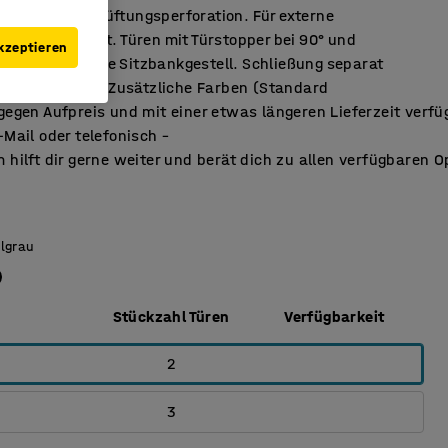
rägdach und Lüftungsperforation. Für externe
nlage geeignet. Türen mit Türstopper bei 90° und
kzeptieren
ern. Inklusive Sitzbankgestell. Schließung separat
, siehe Zubehör. Zusätzliche Farben (Standard
gegen Aufpreis und mit einer etwas längeren Lieferzeit verfü
-Mail oder telefonisch –
 hilft dir gerne weiter und berät dich zu allen verfügbaren O
llgrau
Stückzahl Türen
Verfügbarkeit
2
3