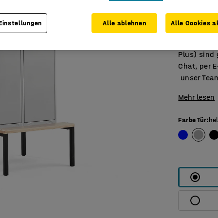
Haken, Sch
Belüftungsa
Einstellungen
Alle ablehnen
Alle Cookies a
Gummidämpf
erhältlich
Plus) sind 
Chat, per E
unser Team
Mehr lesen
Farbe Tür
:
he