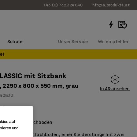
+43 (0) 732 324040
info@ajprodukte.at
Schule
Unser Service
Wir empfehlen
e!
LASSIC mit Sitzbank
, 2290 x 800 x 550 mm, grau
In AR ansehen
50533
ach
üftung
okies auf
tange und Hutfachboden
sieren und
nd mit einem Hutfachboden, einer Kleiderstange mit zwei