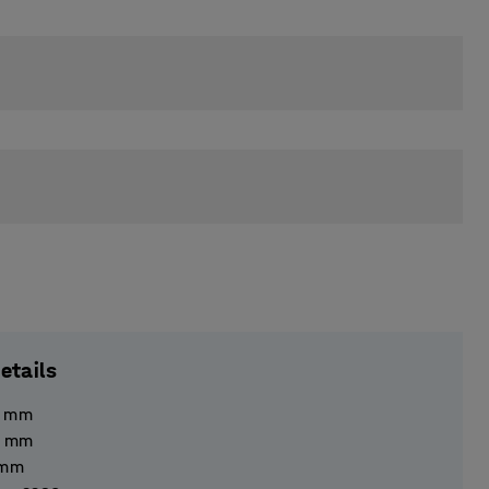
etails
mm
mm
mm