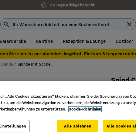
30 Tage Rückgaberecht
& Garderobe
Kantine
Rezeption & Lounge
Outdoor
olen Sie sich Ihr persönliches Angebot. Einfach & bequem onlin
Spinde
Spinde mit Sockel
Spind 
2 Module
uf „Alle Cookies akzeptieren“ klicken, stimmen Sie der Speicherung von Co
dunkelgr
t zu, um die Websitenavigation zu verbessern, die Websitenutzung zu analy
Art. Nr.
:
11
rketingbemühungen zu unterstützen.
Cookie-Richtlinien
Inklusive
Einstellungen
Alle ablehnen
Alle Cookies a
Verstärkt
Wird flac