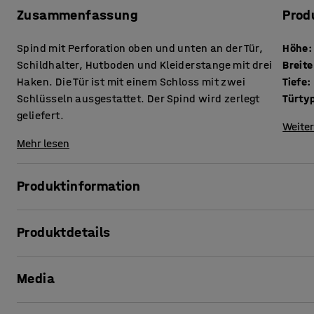
Zusammenfassung
Prod
Spind mit Perforation oben und unten an der Tür,
Höhe
:
Schildhalter, Hutboden und Kleiderstange mit drei
Breite
Haken. Die Tür ist mit einem Schloss mit zwei
Tiefe
:
Schlüsseln ausgestattet. Der Spind wird zerlegt
Türty
geliefert.
Weiter
Mehr lesen
Produktinformation
Einfacher, praktischer Spind mit verstärkter durchgehen
Produktdetails
zu einem guten Preis. Die Pulverbeschichtung ist kratzfe
sie perfekt für öffentliche Bereiche ist!
Höhe
:
1800
mm
Media
Breite
:
600
mm
Der Spind ist mit einer Hutablage und einer Kleiderstang
Tiefe
:
500
mm
Ihrer Kleidung ausgestattet. Es eignet sich ideal für Umkl