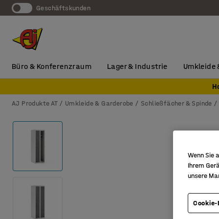
Geschäftskunden
Büro & Konferenzraum
Lager & Industrie
Umkleide 
H
AJ Produkte AT
Umkleide & Garderobe
Schließfächer & Spinde
Wenn Sie a
Ihrem Gerä
unsere Ma
Cookie-