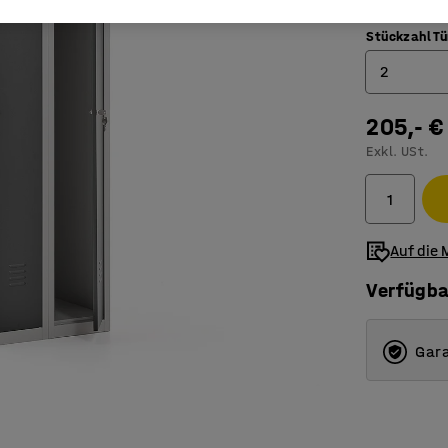
Stückzahl Tü
2
205,- €
1
Exkl. USt.
2
3
4
Auf die 
Verfügba
Gara