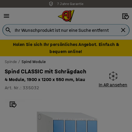
7 Jahre Garantie
Holen Sie sich Ihr persönliches Angebot. Einfach &
bequem online!
Spinde
Spind Module
Spind CLASSIC mit Schrägdach
4 Module, 1900 x 1200 x 550 mm, blau
In AR ansehen
Art. Nr.
:
335032