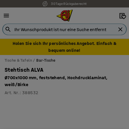
30 Tage Rückgaberecht
Holen Sie sich Ihr persönliches Angebot. Einfach &
bequem online!
Tische & Tafeln
Bar-Tische
Stehtisch ALVA
Ø700x1000 mm, feststehend, Hochdrucklaminat,
weiß/Birke
Art. Nr.
:
388532