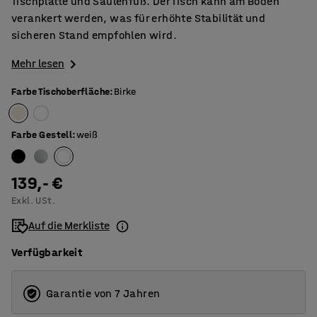
Tischplatte und Säulenfuß. Der Tisch kann am Boden
verankert werden, was für erhöhte Stabilität und
sicheren Stand empfohlen wird.
Mehr lesen
Farbe Tischoberfläche
:
Birke
Farbe Gestell
:
weiß
139,- €
Exkl. USt.
Auf die Merkliste
Verfügbarkeit
Garantie von 7 Jahren