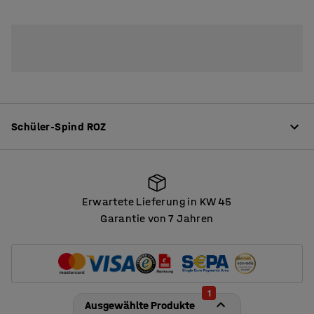
Schüler-Spind ROZ
Produktinformation
Erwartete Lieferung in KW 45
Der ROZ-Schüler-Spind ist ein geräumiger und robuster
Garantie von 7 Jahren
Spind, der den hohen Anforderungen im Schulalltag
Erwartete Lieferung in KW 45
standhält.
Der Rahmen besteht aus einer vollverschweißten
Mehr lesen
1
Konstruktion aus pulverbeschichtetem Stahlblech.
Ausgewählte Produkte
Korpus, Türrahmen und Türen sind verstärkt ausgeführt.