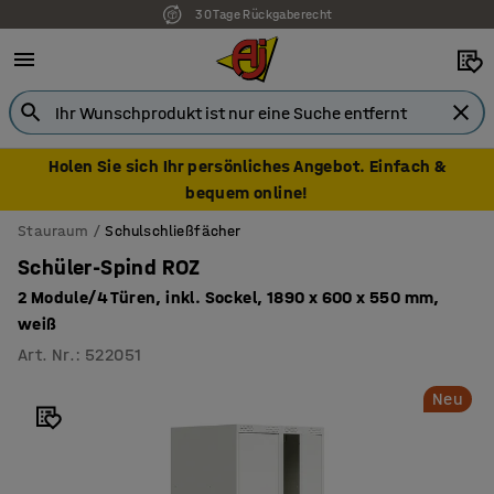
30 Tage Rückgaberecht
Holen Sie sich Ihr persönliches Angebot. Einfach &
bequem online!
Stauraum
Schulschließfächer
Schüler-Spind ROZ
2 Module/4 Türen, inkl. Sockel, 1890 x 600 x 550 mm,
weiß
Art. Nr.
:
522051
Neu