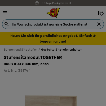
30 Tage Rückgaberecht
7 Jahre Garantie
Holen Sie sich Ihr persönliches Angebot. Einfach &
bequem online!
Bühnen und Sitzstufen
Gestufte Sitzgelegenheiten
Stufensitzmodul TOGETHER
800 x 400 x 800 mm, asch
Art. Nr.
:
391744