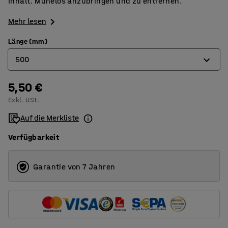
Inhalt. Mühelos anzubringen und zu entfernen.
Mehr lesen
Länge (mm)
500
5,50 €
500
Exkl. USt.
800
Auf die Merkliste
1000
Verfügbarkeit
1200
1500
Garantie von 7 Jahren