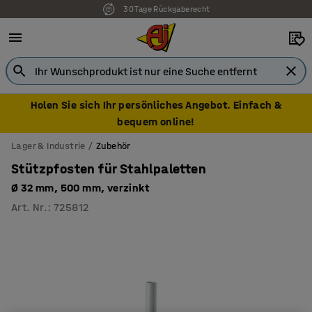
30 Tage Rückgaberecht
7 Jahre Garantie
Holen Sie sich Ihr persönliches Angebot. Einfach &
bequem online!
Lager & Industrie
Zubehör
Stützpfosten für Stahlpaletten
Ø 32 mm, 500 mm, verzinkt
Art. Nr.
:
725812