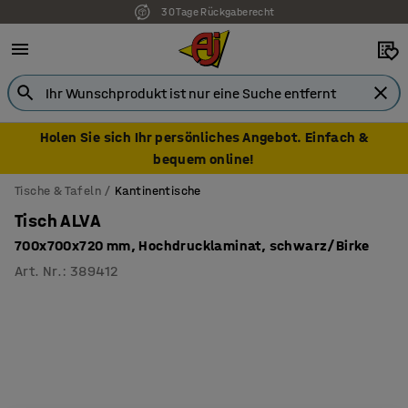
30 Tage Rückgaberecht
7 Jahre Garantie
Holen Sie sich Ihr persönliches Angebot. Einfach &
bequem online!
Tische & Tafeln
Kantinentische
Tisch ALVA
700x700x720 mm, Hochdrucklaminat, schwarz/Birke
Art. Nr.
:
389412