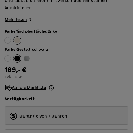
und lässt sich leicht mit verschiedenen Stühlen
kombinieren.
Mehr lesen
Farbe Tischoberfläche
:
Birke
Farbe Gestell
:
schwarz
169,- €
Exkl. USt.
Auf die Merkliste
Verfügbarkeit
Garantie von 7 Jahren