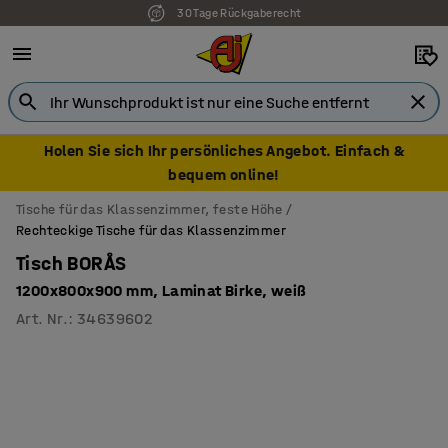
30 Tage Rückgaberecht
7 Jahre Garantie
Holen Sie sich Ihr persönliches Angebot. Einfach &
bequem online!
Tische für das Klassenzimmer, feste Höhe
Rechteckige Tische für das Klassenzimmer
Tisch BORÅS
1200x800x900 mm, Laminat Birke, weiß
Art. Nr.
:
34639602