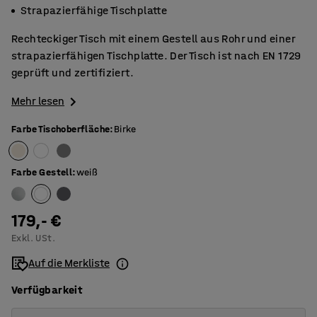
Strapazierfähige Tischplatte
Rechteckiger Tisch mit einem Gestell aus Rohr und einer
strapazierfähigen Tischplatte. Der Tisch ist nach EN 1729
geprüft und zertifiziert.
Mehr lesen
Farbe Tischoberfläche
:
Birke
Farbe Gestell
:
weiß
179,- €
Exkl. USt.
Auf die Merkliste
Verfügbarkeit