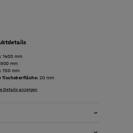
uktdetails
:
1400
mm
900
mm
:
700
mm
Stärke Tischoberfläche
:
20
mm
e Details anzeigen
chulbedingungen stand. Er ist nach EN 1729
el zur Verwendung in Bildungseinrichtungen.