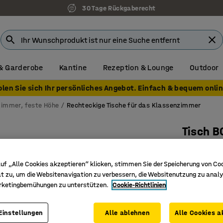
30 Tage Rückgaberecht
& Garderobe
Kantine
Rezeption & Lounge
Outdoor
olen Sie sich Ihr persönliches Angebot. Einfach & bequem onlin
zimmer, feste Höhe
Rechteckige Tische für das Klassenzimmer
Tisch 
1400x70
Art. Nr.
:
34
uf „Alle Cookies akzeptieren“ klicken, stimmen Sie der Speicherung von Co
t zu, um die Websitenavigation zu verbessern, die Websitenutzung zu analy
Hochdruc
rketingbemühungen zu unterstützen.
Cookie-Richtlinien
Zertifizi
Strapazie
Einstellungen
Alle ablehnen
Alle Cookies a