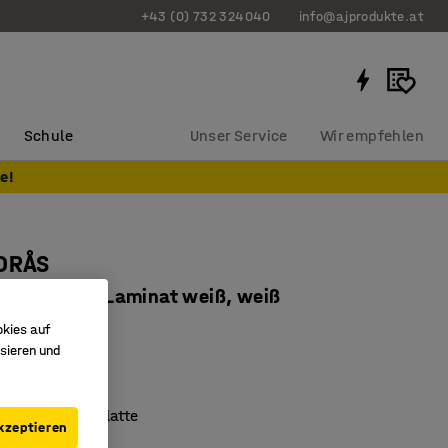
+43 (0) 732 324040
info@ajprodukte.at
Schule
Unser Service
Wir empfehlen
e!
BORÅS
0x900 mm, Laminat weiß, weiß
659603
okies auf
sieren und
klaminat
ert nach EN 1729
rfähige Tischplatte
kzeptieren