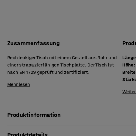
Zusammenfassung
Prod
Rechteckiger Tisch mit einem Gestell aus Rohr und
Länge
einer strapazierfähigen Tischplatte. Der Tisch ist
Höhe
:
nach EN 1729 geprüft und zertifiziert.
Breite
Mehr lesen
Weiter
Produktinformation
Der Tisch BORÅS ist robust und hält auch den härtesten S
Produktdetails
geprüft und zertifiziert, einer europäischen Norm für Möb