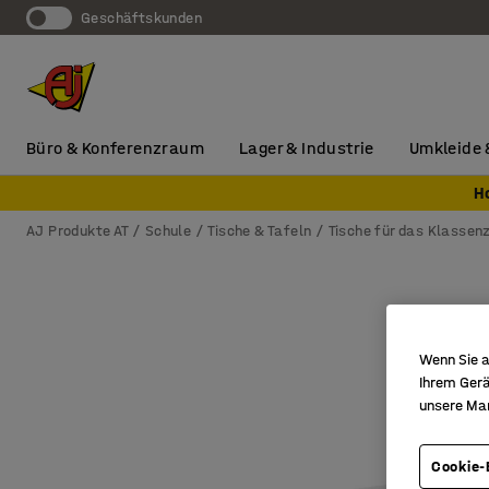
Geschäftskunden
Büro & Konferenzraum
Lager & Industrie
Umkleide 
H
AJ Produkte AT
Schule
Tische & Tafeln
Tische für das Klassen
Wenn Sie a
Ihrem Gerä
unsere Ma
Cookie-