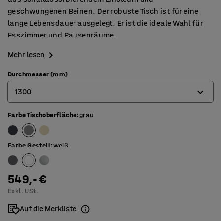
geschwungenen Beinen. Der robuste Tisch ist für eine
lange Lebensdauer ausgelegt. Er ist die ideale Wahl für
Esszimmer und Pausenräume.
Mehr lesen
Durchmesser (mm)
1300
Farbe Tischoberfläche
:
grau
900
1200
Farbe Gestell
:
weiß
1300
549,- €
Exkl. USt.
Auf die Merkliste