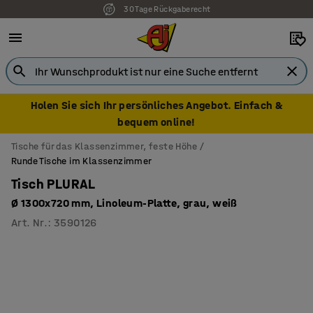
30 Tage Rückgaberecht
7 Jahre Garantie
Holen Sie sich Ihr persönliches Angebot. Einfach &
bequem online!
Tische für das Klassenzimmer, feste Höhe
Runde Tische im Klassenzimmer
Tisch PLURAL
Ø 1300x720 mm, Linoleum-Platte, grau, weiß
Art. Nr.
:
3590126