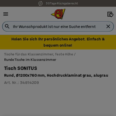
30 Tage Rückgaberecht
7 Jahre Garantie
Holen Sie sich Ihr persönliches Angebot. Einfach &
bequem online!
Tische für das Klassenzimmer, feste Höhe
Runde Tische im Klassenzimmer
Tisch SONITUS
Rund, Ø1200x760 mm, Hochdrucklaminat grau, alugrau
Art. Nr.
:
34814209