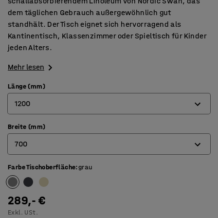
schallabsorbierendem Linoleum von Nordic Swan, das
dem täglichen Gebrauch außergewöhnlich gut
standhält. Der Tisch eignet sich hervorragend als
Kantinentisch, Klassenzimmer oder Spieltisch für Kinder
jeden Alters.
Mehr lesen
Länge (mm)
1200
Breite (mm)
1200
700
1400
1800
Farbe Tischoberfläche
:
grau
600
700
289,- €
800
Exkl. USt.