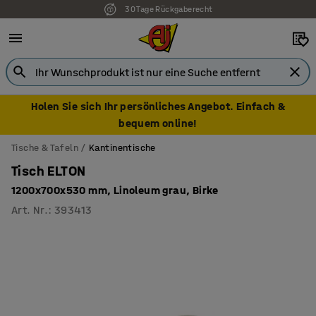
30 Tage Rückgaberecht
Holen Sie sich Ihr persönliches Angebot. Einfach &
bequem online!
Tische & Tafeln
Kantinentische
Tisch ELTON
1200x700x530 mm, Linoleum grau, Birke
Art. Nr.
:
393413