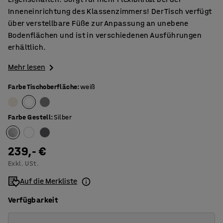
Inneneinrichtung des Klassenzimmers! Der Tisch verfügt
über verstellbare Füße zur Anpassung an unebene
Bodenflächen und ist in verschiedenen Ausführungen
erhältlich.
Mehr lesen
Farbe Tischoberfläche
:
weiß
Farbe Gestell
:
Silber
239,- €
Exkl. USt.
Auf die Merkliste
Verfügbarkeit