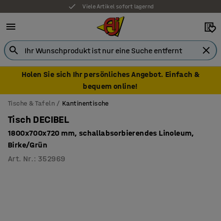
Viele Artikel sofort lagernd
Holen Sie sich Ihr persönliches Angebot. Einfach &
bequem online!
Tische & Tafeln
Kantinentische
Tisch DECIBEL
1800x700x720 mm, schallabsorbierendes Linoleum,
Birke/Grün
Art. Nr.
:
352969