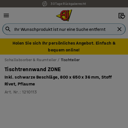
7 Jahre Garantie
Holen Sie sich Ihr persönliches Angebot. Einfach &
bequem online!
Schallabsorber & Raumteiler
Tischteiler
Tischtrennwand ZONE
Inkl. schwarze Beschläge, 800 x 650 x 36 mm, Stoff
Rivet, Pflaume
Art. Nr.
:
1210113