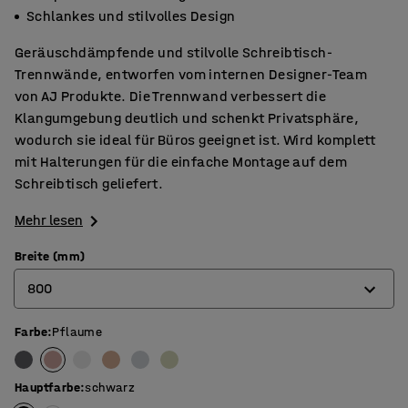
Schlankes und stilvolles Design
Geräuschdämpfende und stilvolle Schreibtisch-
Trennwände, entworfen vom internen Designer-Team
von AJ Produkte. Die Trennwand verbessert die
Klangumgebung deutlich und schenkt Privatsphäre,
wodurch sie ideal für Büros geeignet ist. Wird komplett
mit Halterungen für die einfache Montage auf dem
Schreibtisch geliefert.
Mehr lesen
Breite (mm)
800
Farbe
:
Pflaume
600
800
Hauptfarbe
:
schwarz
1000