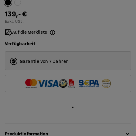
1200
139,- €
Exkl. USt.
1400
Auf die Merkliste
1600
Verfügbarkeit
1800
2000
Garantie von 7 Jahren
Produktinformation