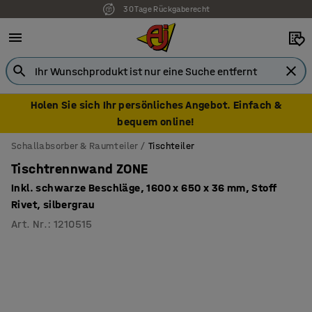
30 Tage Rückgaberecht
7 Jahre Garantie
Holen Sie sich Ihr persönliches Angebot. Einfach &
bequem online!
Schallabsorber & Raumteiler
Tischteiler
Tischtrennwand ZONE
Inkl. schwarze Beschläge, 1600 x 650 x 36 mm, Stoff
Rivet, silbergrau
Art. Nr.
:
1210515