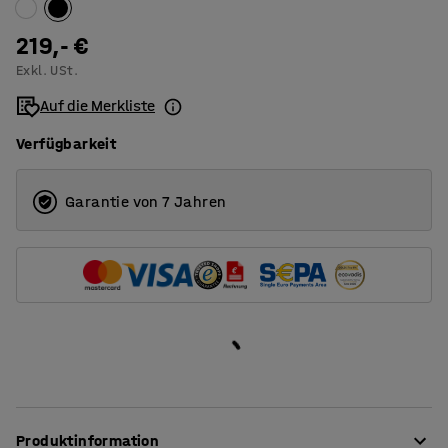
1200
219,- €
Exkl. USt.
1400
Auf die Merkliste
1600
Verfügbarkeit
1800
2000
Garantie von 7 Jahren
Produktinformation