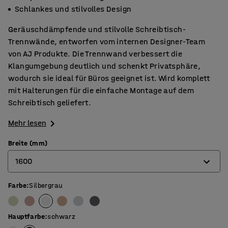
Schlankes und stilvolles Design
Geräuschdämpfende und stilvolle Schreibtisch-
Trennwände, entworfen vom internen Designer-Team
von AJ Produkte. Die Trennwand verbessert die
Klangumgebung deutlich und schenkt Privatsphäre,
wodurch sie ideal für Büros geeignet ist. Wird komplett
mit Halterungen für die einfache Montage auf dem
Schreibtisch geliefert.
Mehr lesen
Breite (mm)
1600
Farbe
:
Silbergrau
600
800
Hauptfarbe
:
schwarz
1000