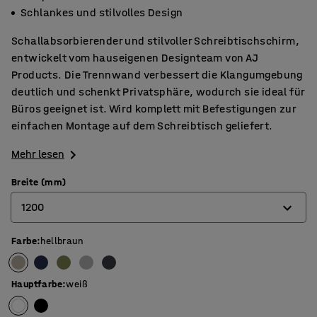
Schlankes und stilvolles Design
Schallabsorbierender und stilvoller Schreibtischschirm,
entwickelt vom hauseigenen Designteam von AJ
Products. Die Trennwand verbessert die Klangumgebung
deutlich und schenkt Privatsphäre, wodurch sie ideal für
Büros geeignet ist. Wird komplett mit Befestigungen zur
einfachen Montage auf dem Schreibtisch geliefert.
Mehr lesen
Breite (mm)
1200
Farbe
:
hellbraun
600
800
Hauptfarbe
:
weiß
1000