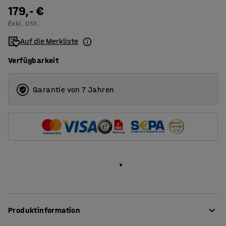
1200
179,- €
Exkl. USt.
1400
Auf die Merkliste
1600
Verfügbarkeit
1800
2000
Garantie von 7 Jahren
Produktinformation