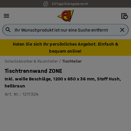
30 Tage Rückgaberecht
7 Jahre Garantie
Holen Sie sich Ihr persönliches Angebot. Einfach &
bequem online!
Schallabsorber & Raumteiler
Tischteiler
Tischtrennwand ZONE
Inkl. weiße Beschläge, 1200 x 650 x 36 mm, Stoff Hush,
hellbraun
Art. Nr.
:
1211324