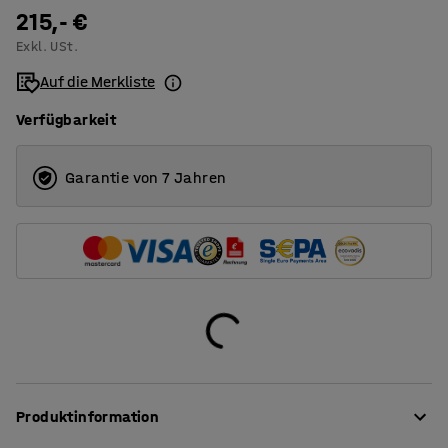
1200
215,- €
Exkl. USt.
1400
Auf die Merkliste
1600
Verfügbarkeit
1800
2000
Garantie von 7 Jahren
Produktinformation