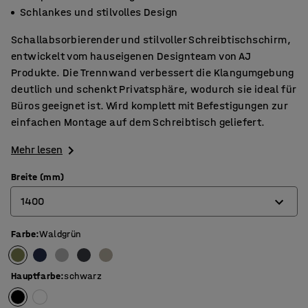
Schlankes und stilvolles Design
Schallabsorbierender und stilvoller Schreibtischschirm,
entwickelt vom hauseigenen Designteam von AJ
Produkte. Die Trennwand verbessert die Klangumgebung
deutlich und schenkt Privatsphäre, wodurch sie ideal für
Büros geeignet ist. Wird komplett mit Befestigungen zur
einfachen Montage auf dem Schreibtisch geliefert.
Mehr lesen
Breite (mm)
1400
Farbe
:
Waldgrün
600
800
Hauptfarbe
:
schwarz
1000