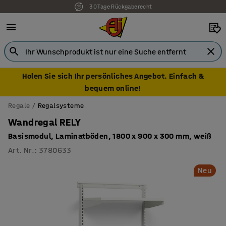
30 Tage Rückgaberecht
Holen Sie sich Ihr persönliches Angebot. Einfach &
bequem online!
Regale
Regalsysteme
Wandregal RELY
Basismodul, Laminatböden, 1800 x 900 x 300 mm, weiß
Art. Nr.
:
3780633
Neu