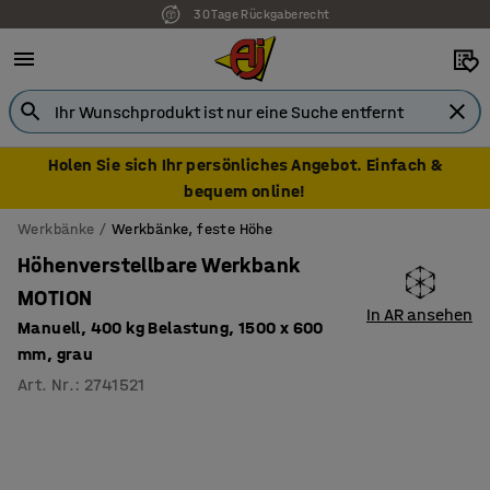
30 Tage Rückgaberecht
Holen Sie sich Ihr persönliches Angebot. Einfach &
bequem online!
Werkbänke
Werkbänke, feste Höhe
Höhenverstellbare Werkbank
MOTION
In AR ansehen
Manuell, 400 kg Belastung, 1500 x 600
mm, grau
Art. Nr.
:
2741521