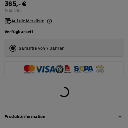
2000
365,- €
600
Exkl. USt.
2500
800
Auf die Merkliste
Verfügbarkeit
Garantie von 7 Jahren
Produktinformation