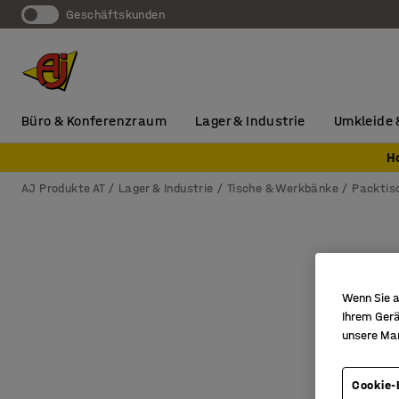
Geschäftskunden
Büro & Konferenzraum
Lager & Industrie
Umkleide 
H
AJ Produkte AT
Lager & Industrie
Tische & Werkbänke
Packtis
Wenn Sie a
Ihrem Gerä
unsere Ma
Cookie-