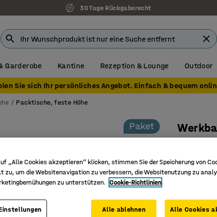
30 Tage Rückgaberecht
& Garderobe
Kantine
Rezeption & Lounge
Outdoor
olen Sie sich Ihr persönliches Angebot. Einfach & bequem onlin
che
Packtische, feste Höhe
Paket
Werkba
2400 x 7
Art. Nr.
:
20
uf „Alle Cookies akzeptieren“ klicken, stimmen Sie der Speicherung von Co
t zu, um die Websitenavigation zu verbessern, die Websitenutzung zu analy
Vereinfac
rketingbemühungen zu unterstützen.
Cookie-Richtlinien
Mühelos 
Höhenver
Einstellungen
Alle ablehnen
Alle Cookies a