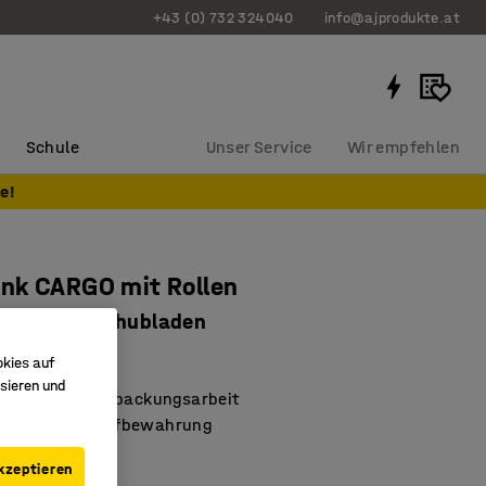
+43 (0) 732 324040
info@ajprodukte.at
Schule
Unser Service
Wir empfehlen
e!
nk CARGO mit Rollen
50 mm, 3 Schubladen
2118
okies auf
sieren und
hen Sie die Verpackungsarbeit
zugängliche Aufbewahrung
stellbar
kzeptieren