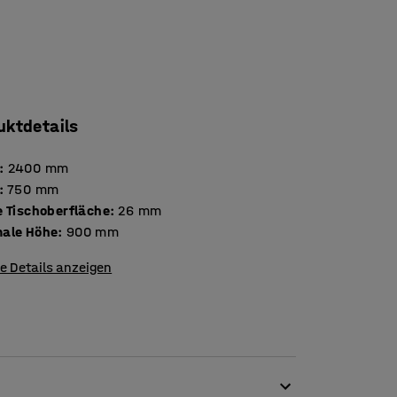
uktdetails
:
2400
mm
:
750
mm
Stärke Tischoberfläche
:
26
mm
ale Höhe
:
900
mm
e Details anzeigen