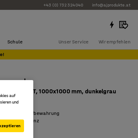
+43 (0) 732 324040
info@ajprodukte.at
Schule
Unser Service
Wir empfehlen
e!
ugpanel
tage DIRECT, 1000x1000 mm, dunkelgrau
okies auf
931
sieren und
he Werkzeugaufbewahrung
icht und Effizienz
kzeptieren
 und anpassbar