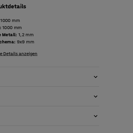
uktdetails
1000
mm
:
1000
mm
Stärke Metall
:
1,2
mm
schema
:
9x9
mm
e Details anzeigen
Ihrer Werkbank haben Sie einen exzellenten
rkzeugwände sind zudem flexibel und
d Halterungen ausstatten, um eine Lösung zu
che ist perforiert, wodurch Sie Haken und
d an anderer Stelle anbringen können. Eine
rden.
e nicht einfach Aufbewahrungsschränke für