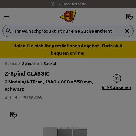
7 Jahre Garantie
Holen Sie sich Ihr persönliches Angebot. Einfach &
bequem online!
Spinde
Spinde mit Sockel
Z-Spind CLASSIC
2 Module/4 Türen, 1940 x 800 x 550 mm,
In AR ansehen
schwarz
Art. Nr.
:
3135826