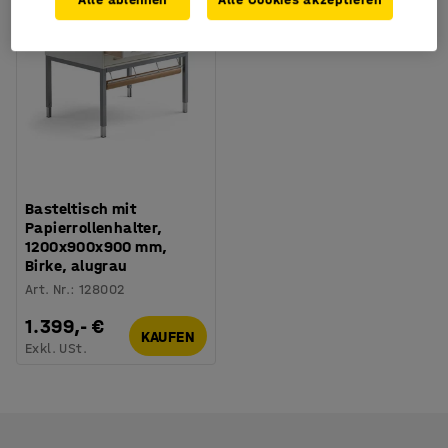
Alle ablehnen
Alle Cookies akzeptieren
Basteltisch mit
Papierrollenhalter,
1200x900x900 mm,
Birke, alugrau
Art. Nr.
:
128002
1.399,- €
KAUFEN
Exkl. USt.