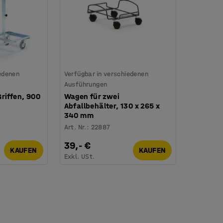
iedenen
Verfügbar in verschiedenen
Ausführungen
riffen, 900
Wagen für zwei
Abfallbehälter, 130 x 265 x
340 mm
Art. Nr.
:
22887
39,- €
KAUFEN
KAUFEN
Exkl. USt.