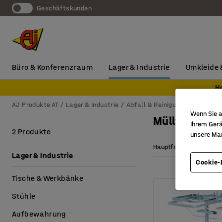
Geschäftskunden
Büro & Konferenzraum
Lager & Industrie
Umkleide 
H
AJ Produkte AT
Lager & Industrie
Abfall & Reinigung
Mülltren
Wenn Sie a
Mülltrennwa
Ihrem Gerä
2 Produkte
unsere Ma
Hauptfarbe
Höh
Lager & Industrie
Cookie-
Tische & Werkbänke
Stühle
Aufbewahrung