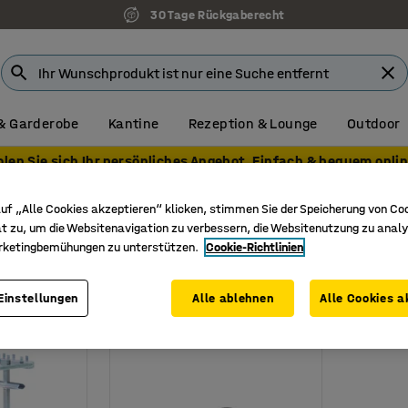
30 Tage Rückgaberecht
& Garderobe
Kantine
Rezeption & Lounge
Outdoor
olen Sie sich Ihr persönliches Angebot. Einfach & bequem onlin
nung
Mülltrennwagen
uf „Alle Cookies akzeptieren“ klicken, stimmen Sie der Speicherung von Co
gen
t zu, um die Websitenavigation zu verbessern, die Websitenutzung zu analy
rketingbemühungen zu unterstützen.
Cookie-Richtlinien
e
Breite
Tiefe
Material
Einstellungen
Alle ablehnen
Alle Cookies a