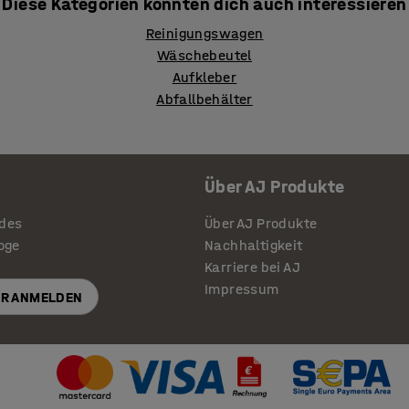
Diese Kategorien könnten dich auch interessieren
Reinigungswagen
Wäschebeutel
Aufkleber
Abfallbehälter
Über AJ Produkte
ides
Über AJ Produkte
loge
Nachhaltigkeit
Karriere bei AJ
Impressum
R ANMELDEN