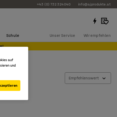
+43 (0) 732 324040
info@ajprodukte.at
Schule
Unser Service
Wir empfehlen
e!
okies auf
sieren und
Empfehlenswert
kzeptieren