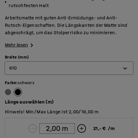
rutschfesten Halt
Arbeitsmatte mit guten Anti-Ermüdungs- und Anti-
Rutsch-Eigenschaften. Die Längskanten der Matte sind
abgeschrägt, um das Stolperrisiko zu minimieren.
Mehr lesen
Breite (mm)
610
Farbe
:
schwarz
610
910
Länge auswählen (m)
1220
Hinweis! Min/Max Länge ist 2,00/18,00 m
21,- €
/
m