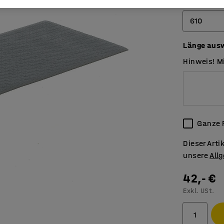
Breite (mm)
610
Länge aus
610
Hinweis! M
910
1220
Ganze 
Dieser Art
unsere
All
42,- €
Exkl. USt.