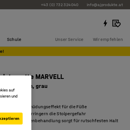
+43 (0) 732 324040
info@ajprodukte.at
Schule
Unser Service
Wir empfehlen
e!
splatzmatte MARVELL
e, B 610 mm, grau
okies auf
264
sieren und
 guten Anti-Ermüdungseffekt für die Füße
gte Kanten verringern die Stolpergefahr
kzeptieren
erte Oberflächenbehandlung sorgt für rutschfesten Halt