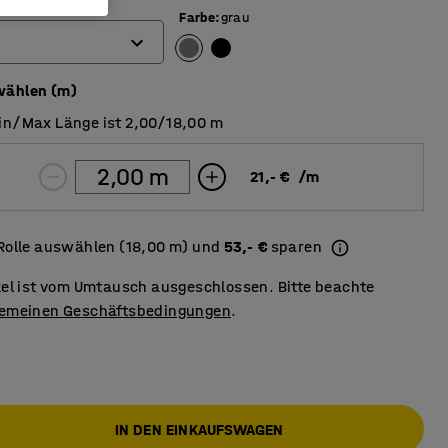
Farbe
:
grau
wählen (m)
in/Max Länge ist 2,00/18,00 m
21,- €
/
m
Rolle auswählen (18,00 m) und
53,- €
sparen
ikel ist vom Umtausch ausgeschlossen. Bitte beachte
gemeinen Geschäftsbedingungen
.
IN DEN EINKAUFSWAGEN