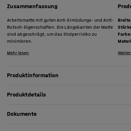
Zusammenfassung
Prod
Arbeitsmatte mit guten Anti-Ermüdungs- und Anti-
Breite
Rutsch-Eigenschaften. Die Längskanten der Matte
Stärk
sind abgeschrägt, um das Stolperrisiko zu
Farbe
minimieren.
Mater
Mehr lesen
Weiter
Produktinformation
Weiche und bequeme Arbeitsmatte aus 9,5 mm starkem Po
Produktdetails
Riffelblechdesign. Dieses gepolsterte Material verringert 
entlastet müde Beine.
Breite
:
610
mm
Dokumente
Stärke
:
9,5
mm
Geeignet für überwiegend trockene Umgebungen in Werkst
Farbe
:
grau
Material
:
Kunststoff
Produktinformation drucken
Sie hat eine langlebige PVC-Oberfläche. Die Kanten an de