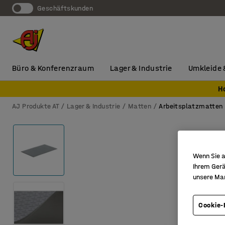
Geschäftskunden
Büro & Konferenzraum
Lager & Industrie
Umkleide 
H
AJ Produkte AT
Lager & Industrie
Matten
Arbeitsplatzmatten
Wenn Sie a
Ihrem Gerä
unsere Ma
Cookie-