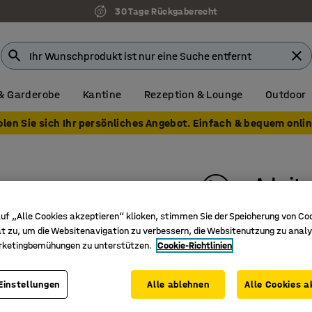
30 Tage Rückgaberecht
& Garderobe
Kantine
Rezeption & Lounge
Outdoor
olen Sie sich Ihr persönliches Angebot. Einfach & bequem onlin
Arbeit
Meterwar
uf „Alle Cookies akzeptieren“ klicken, stimmen Sie der Speicherung von Co
Art. Nr.
:
24
t zu, um die Websitenavigation zu verbessern, die Websitenutzung zu analy
rketingbemühungen zu unterstützen.
Cookie-Richtlinien
Hat einen
Abgeschrä
Einstellungen
Alle ablehnen
Alle Cookies a
Strukturi