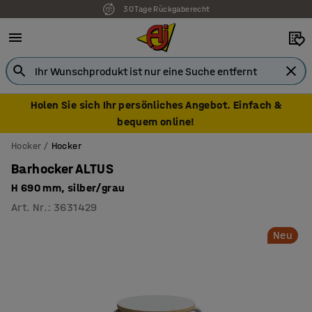
30 Tage Rückgaberecht
7 Jahre Garantie
Holen Sie sich Ihr persönliches Angebot. Einfach &
bequem online!
Hocker
Hocker
Barhocker ALTUS
H 690 mm, silber/grau
Art. Nr.
:
3631429
Neu