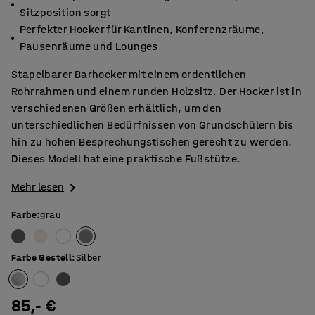
Sitzposition sorgt
Perfekter Hocker für Kantinen, Konferenzräume,
Pausenräume und Lounges
Stapelbarer Barhocker mit einem ordentlichen
Rohrrahmen und einem runden Holzsitz. Der Hocker ist in
verschiedenen Größen erhältlich, um den
unterschiedlichen Bedürfnissen von Grundschülern bis
hin zu hohen Besprechungstischen gerecht zu werden.
Dieses Modell hat eine praktische Fußstütze.
Mehr lesen
Farbe
:
grau
Farbe Gestell
:
Silber
85,- €