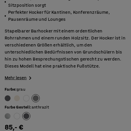
Sitzposition sorgt
Perfekter Hocker für Kantinen, Konferenzräume,
Pausenräume und Lounges
Stapelbarer Barhocker mit einem ordentlichen
Rohrrahmen und einem runden Holzsitz. Der Hocker ist in
verschiedenen Größen erhältlich, um den
unterschiedlichen Bedürfnissen von Grundschülern bis
hin zu hohen Besprechungstischen gerecht zu werden.
Dieses Modell hat eine praktische Fußstütze.
Mehr lesen
Farbe
:
grau
Farbe Gestell
:
anthrazit
85,- €