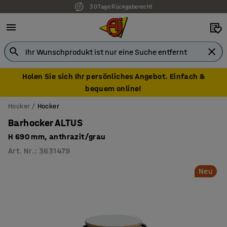
30 Tage Rückgaberecht
7 Jahre Garantie
Holen Sie sich Ihr persönliches Angebot. Einfach &
bequem online!
Hocker
Hocker
Barhocker ALTUS
H 690 mm, anthrazit/grau
Art. Nr.
:
3631479
Neu