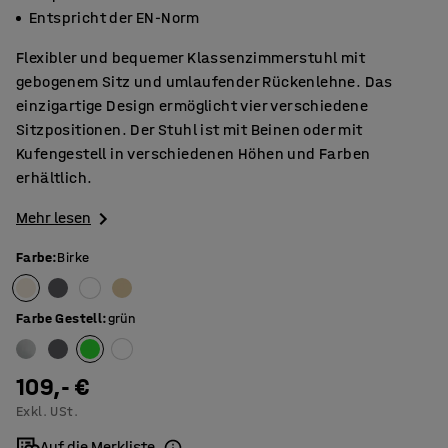
Entspricht der EN-Norm
Flexibler und bequemer Klassenzimmerstuhl mit
gebogenem Sitz und umlaufender Rückenlehne. Das
einzigartige Design ermöglicht vier verschiedene
Sitzpositionen. Der Stuhl ist mit Beinen oder mit
Kufengestell in verschiedenen Höhen und Farben
erhältlich.
Mehr lesen
Farbe
:
Birke
Farbe Gestell
:
grün
109,- €
Exkl. USt.
Auf die Merkliste