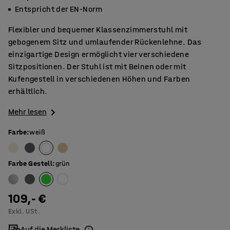
Entspricht der EN-Norm
Flexibler und bequemer Klassenzimmerstuhl mit
gebogenem Sitz und umlaufender Rückenlehne. Das
einzigartige Design ermöglicht vier verschiedene
Sitzpositionen. Der Stuhl ist mit Beinen oder mit
Kufengestell in verschiedenen Höhen und Farben
erhältlich.
Mehr lesen
Farbe
:
weiß
Farbe Gestell
:
grün
109,- €
Exkl. USt.
Auf die Merkliste