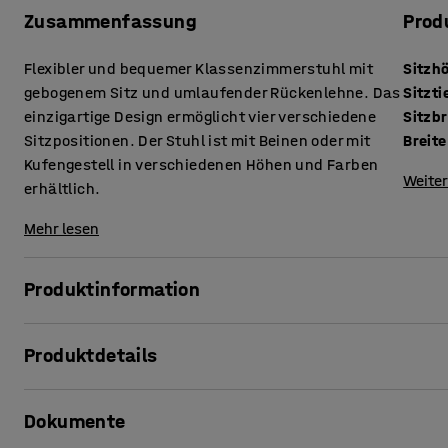
Zusammenfassung
Prod
Flexibler und bequemer Klassenzimmerstuhl mit
Sitzh
gebogenem Sitz und umlaufender Rückenlehne. Das
Sitzti
einzigartige Design ermöglicht vier verschiedene
Sitzbr
Sitzpositionen. Der Stuhl ist mit Beinen oder mit
Breite
Kufengestell in verschiedenen Höhen und Farben
Weiter
erhältlich.
Mehr lesen
Produktinformation
Gestaltet für vielfältige Sitzpositionen.
Produktdetails
Der Klassenzimmerstuhl YNGVE ist ein geschütztes Design
Sitzhöhe
:
610
mm
vielseitig einsetzbarer Stuhl mit hohem Sitzkomfort entwick
Dokumente
Sitztiefe
:
395
mm
Gebrauch konzipiert ist. Ein Vorteil des YNGVE ist, dass m