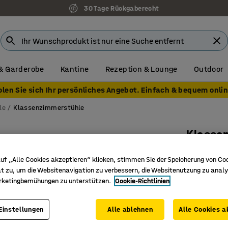
30 Tage Rückgaberecht
& Garderobe
Kantine
Rezeption & Lounge
Outdoor
olen Sie sich Ihr persönliches Angebot. Einfach & bequem onlin
le
Klassenzimmerstühle
Klasse
Kufenbas
uf „Alle Cookies akzeptieren“ klicken, stimmen Sie der Speicherung von Co
Art. Nr.
:
36
t zu, um die Websitenavigation zu verbessern, die Websitenutzung zu analy
rketingbemühungen zu unterstützen.
Cookie-Richtlinien
Entspric
Geeignet
Einstellungen
Alle ablehnen
Alle Cookies a
Bequemer