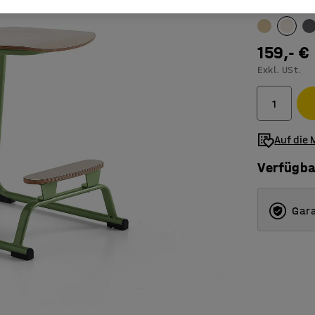
Farbe
:
Birke
159,- €
Exkl. USt.
Auf die 
Verfügba
Gara