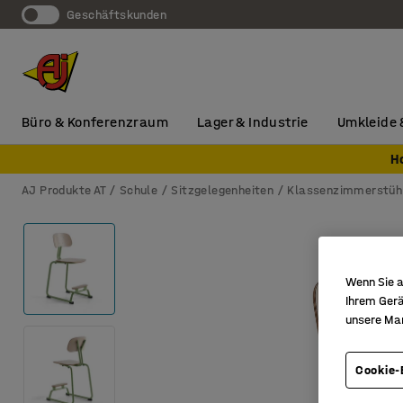
Geschäftskunden
Büro & Konferenzraum
Lager & Industrie
Umkleide 
H
AJ Produkte AT
Schule
Sitzgelegenheiten
Klassenzimmerstüh
Wenn Sie a
Ihrem Gerä
unsere Ma
Cookie-