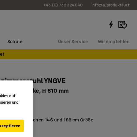
+43 (0) 732 324040
info@ajprodukte.at
Schule
Unser Service
Wir empfehlen
e!
nzimmerstuhl YNGVE
is, grün, Birke, H 610 mm
okies auf
3646
sieren und
ht der EN-Norm
 für Kinder zwischen 146 und 188 cm Größe
kzeptieren
 Schalensitz