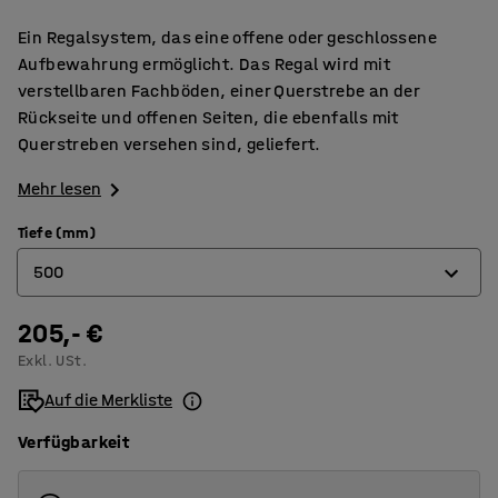
Ein Regalsystem, das eine offene oder geschlossene
Aufbewahrung ermöglicht. Das Regal wird mit
verstellbaren Fachböden, einer Querstrebe an der
Rückseite und offenen Seiten, die ebenfalls mit
Querstreben versehen sind, geliefert.
Mehr lesen
Tiefe (mm)
500
205,- €
400
Exkl. USt.
500
Auf die Merkliste
600
Verfügbarkeit