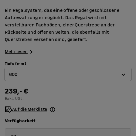
Ein Regalsystem, das eine offene oder geschlossene
Aufbewahrung ermöglicht. Das Regal wird mit
verstellbaren Fachböden, einer Querstrebe an der
Rückseite und offenen Seiten, die ebenfalls mit
Querstreben versehen sind, geliefert.
Mehr lesen
Tiefe (mm)
600
239,- €
400
Exkl. USt.
500
Auf die Merkliste
600
Verfügbarkeit