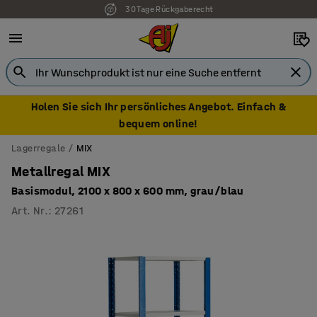
30 Tage Rückgaberecht
7 Jahre Garantie
Holen Sie sich Ihr persönliches Angebot. Einfach &
bequem online!
Lagerregale
MIX
Metallregal MIX
Basismodul, 2100 x 800 x 600 mm, grau/blau
Art. Nr.
:
27261