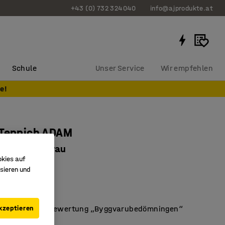
+43 (0) 732 324040
info@ajprodukte.at
Schule
Unser Service
Wir empfehlen
e!
 Teppich ADAM
m, dunkelgrau
okies auf
26701
sieren und
lyamid
fest
kzeptieren
schwedischen Bewertung „Byggvarubedömningen“
en