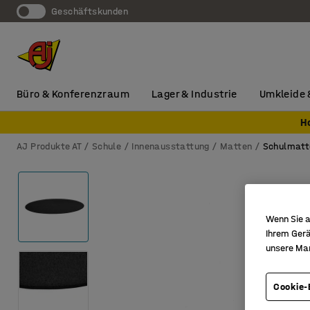
Geschäftskunden
Büro & Konferenzraum
Lager & Industrie
Umkleide 
H
AJ Produkte AT
Schule
Innenausstattung
Matten
Schulmatt
Wenn Sie a
Ihrem Gerä
unsere Ma
Cookie-