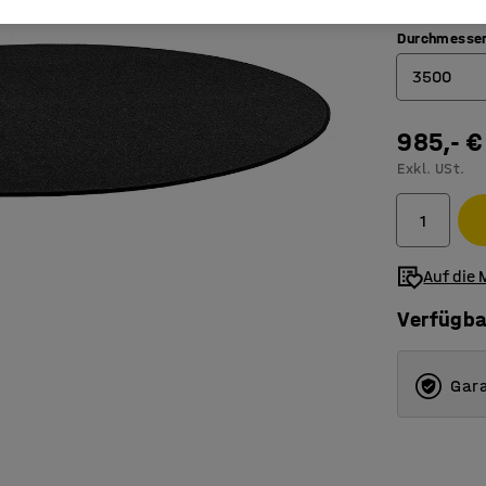
Durchmesse
3500
2000
985,- €
Exkl. USt.
2500
3000
3500
Auf die 
Verfügba
Gara