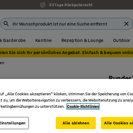
30 Tage Rückgaberecht
7 Jahre Garantie
& Garderobe
Kantine
Rezeption & Lounge
Outdoor
olen Sie sich Ihr persönliches Angebot. Einfach & bequem onlin
en
Runder
Ø 3500 m
uf „Alle Cookies akzeptieren“ klicken, stimmen Sie der Speicherung von Co
Art. Nr.
:
38
t zu, um die Websitenavigation zu verbessern, die Websitenutzung zu analy
rketingbemühungen zu unterstützen.
Cookie-Richtlinien
100 % Po
Flammen
Einstellungen
Alle ablehnen
Alle Cookies a
Von der 
zugelass