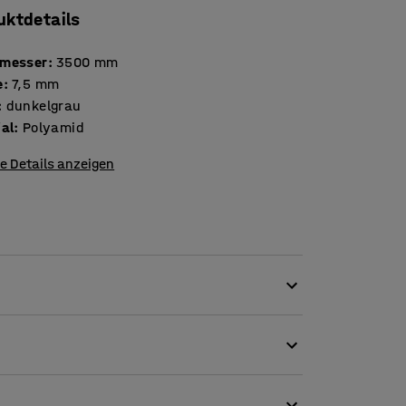
uktdetails
messer
:
3500
mm
e
:
7,5
mm
:
dunkelgrau
ial
:
Polyamid
e Details anzeigen
enschaften in verschiedene Umgebungen passt.
schleißfesten Kunststoffmaterial, und ist
ise in Schulen, Wartezimmern oder Büros. Der
 der schwedischen