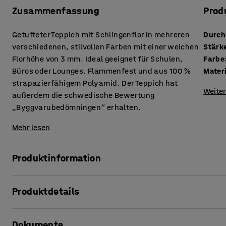
Zusammenfassung
Prod
Getufteter Teppich mit Schlingenflor in mehreren
Durch
verschiedenen, stilvollen Farben mit einer weichen
Stärk
Florhöhe von 3 mm. Ideal geeignet für Schulen,
Farbe
Büros oder Lounges. Flammenfest und aus 100 %
Mater
strapazierfähigem Polyamid. Der Teppich hat
Weiter
außerdem die schwedische Bewertung
„Byggvarubedömningen“ erhalten.
Mehr lesen
Produktinformation
Ein klassischer Teppich, der dank seiner praktischen Eig
Produktdetails
Es besteht zu 100 % aus Polyamid, einem robusten und ver
daher ideal für stark frequentierte Bereiche, beispielswe
Durchmesser
:
3500
mm
Teppich ist außerdem flammenfest gemäß Cfl-S1 und von
Dokumente