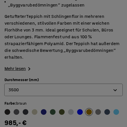
„Byggvarubedömningen“ zugelassen
Getufteter Teppich mit Schlingenflor in mehreren
verschiedenen, stilvollen Farben mit einer weichen
Florhöhe von 3 mm. Ideal geeignet für Schulen, Büros
oder Lounges. Flammenfest und aus 100 %
strapazierfähigem Polyamid. Der Teppich hat außerdem
die schwedische Bewertung „Byggvarubedömningen“
erhalten.
Mehr lesen
Durchmesser (mm)
3500
Farbe
:
braun
2000
2500
985,- €
3000