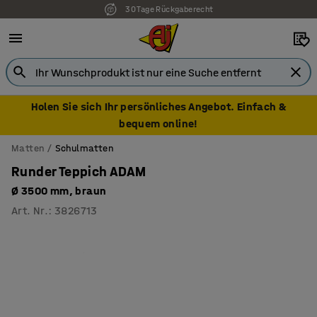
30 Tage Rückgaberecht
Holen Sie sich Ihr persönliches Angebot. Einfach &
bequem online!
Matten
Schulmatten
Runder Teppich ADAM
Ø 3500 mm, braun
Art. Nr.
:
3826713