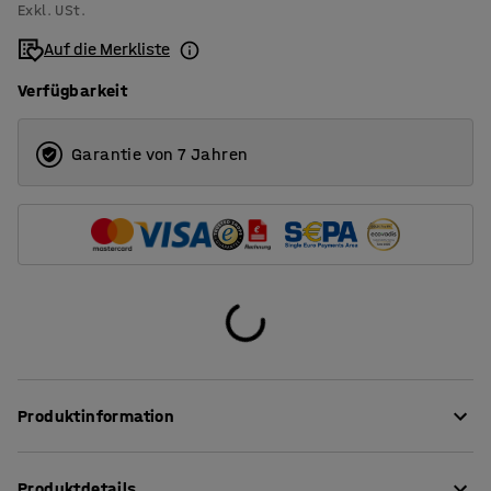
Exkl. USt.
3500
Auf die Merkliste
Verfügbarkeit
Garantie von 7 Jahren
Produktinformation
Ein klassischer Teppich, der dank seiner praktischen
Produktdetails
Eigenschaften in verschiedene Umgebungen passt. Es