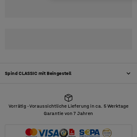
2
3
4
Spind CLASSIC mit Beingestell
Produktinformation
Vorrätig
Voraussichtliche Lieferung in ca. 5 Werktage
‑
Hochwertiger Kleiderspind mit vollverschweisstem
Garantie von 7 Jahren
Korpus. Das Gestell ist pulverbeschichtet in grau. Die
Vorrätig
Voraussichtliche Lieferung in ca. 5 Werktage
‑
Pulverbeschichtung verleiht ein kratzfestes Finish, das
auch intensivem Gebrauch widersteht.