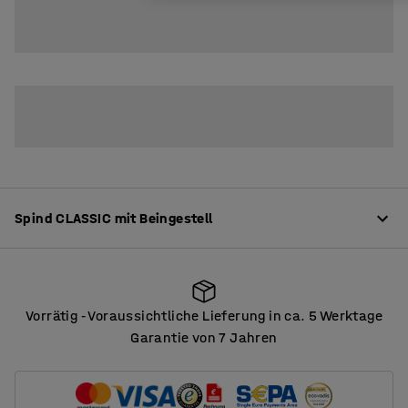
2
3
4
Spind CLASSIC mit Beingestell
Produktinformation
Vorrätig
Voraussichtliche Lieferung in ca. 5 Werktage
‑
Hochwertiger Kleiderspind mit vollverschweisstem
Garantie von 7 Jahren
Korpus. Das Gestell ist pulverbeschichtet in grau. Die
Vorrätig
Voraussichtliche Lieferung in ca. 5 Werktage
‑
Pulverbeschichtung verleiht ein kratzfestes Finish, das
auch intensivem Gebrauch widersteht.