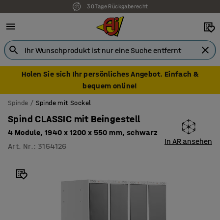
30 Tage Rückgaberecht
7 Jahre Garantie
Holen Sie sich Ihr persönliches Angebot. Einfach &
bequem online!
Spinde
Spinde mit Sockel
Spind CLASSIC mit Beingestell
4 Module, 1940 x 1200 x 550 mm, schwarz
In AR ansehen
Art. Nr.
:
3154126