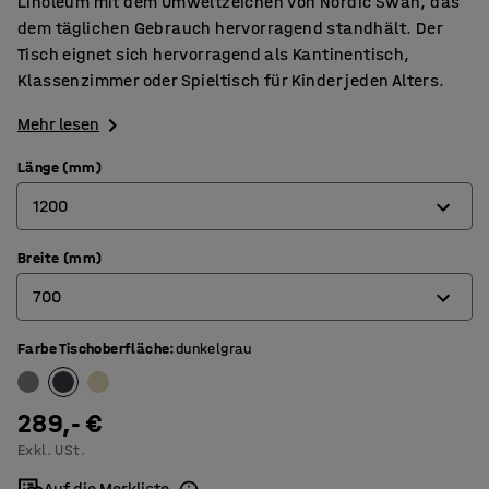
Linoleum mit dem Umweltzeichen von Nordic Swan, das
dem täglichen Gebrauch hervorragend standhält. Der
Tisch eignet sich hervorragend als Kantinentisch,
Klassenzimmer oder Spieltisch für Kinder jeden Alters.
Mehr lesen
Länge (mm)
1200
Breite (mm)
1200
700
1400
1800
Farbe Tischoberfläche
:
dunkelgrau
600
700
289,- €
800
Exkl. USt.
Auf die Merkliste