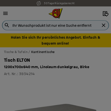
30 Tage Rückgaberecht
Holen Sie sich Ihr persönliches Angebot. Einfach &
bequem online!
Tische & Tafeln
Kantinentische
Tisch ELTON
1200x700x640 mm, Linoleum dunkelgrau, Birke
Art. Nr.
:
3934214