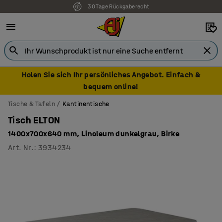
30 Tage Rückgaberecht
7 Jahre Garantie
Holen Sie sich Ihr persönliches Angebot. Einfach &
bequem online!
Tische & Tafeln
Kantinentische
Tisch ELTON
1400x700x640 mm, Linoleum dunkelgrau, Birke
Art. Nr.
:
3934234