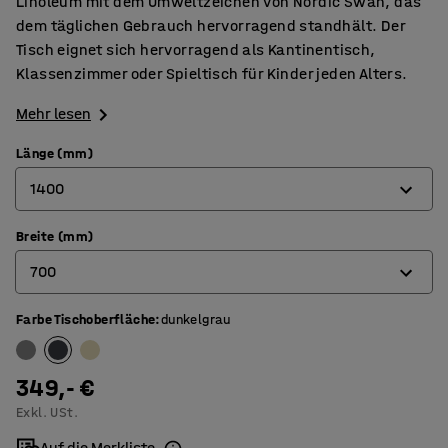
Linoleum mit dem Umweltzeichen von Nordic Swan, das
dem täglichen Gebrauch hervorragend standhält. Der
Tisch eignet sich hervorragend als Kantinentisch,
Klassenzimmer oder Spieltisch für Kinder jeden Alters.
Mehr lesen
Länge (mm)
1400
Breite (mm)
1200
700
1400
1800
Farbe Tischoberfläche
:
dunkelgrau
600
700
349,- €
800
Exkl. USt.
Auf die Merkliste