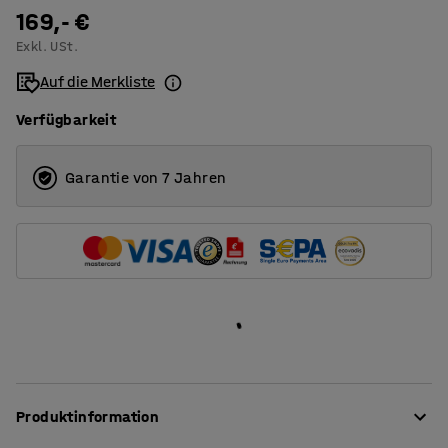
1200
169,- €
Exkl. USt.
1400
Auf die Merkliste
1600
Verfügbarkeit
1800
2000
Garantie von 7 Jahren
Produktinformation