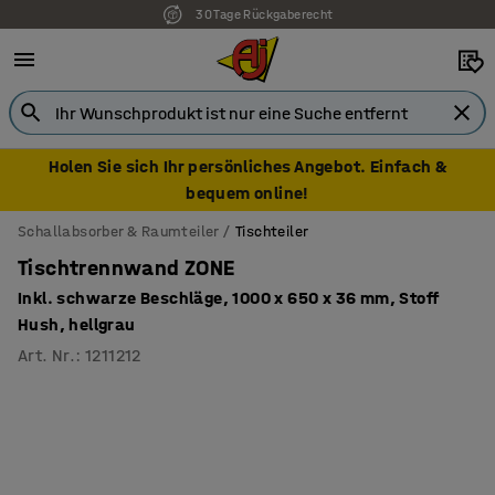
30 Tage Rückgaberecht
7 Jahre Garantie
Holen Sie sich Ihr persönliches Angebot. Einfach &
bequem online!
Schallabsorber & Raumteiler
Tischteiler
Tischtrennwand ZONE
Inkl. schwarze Beschläge, 1000 x 650 x 36 mm, Stoff
Hush, hellgrau
Art. Nr.
:
1211212