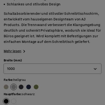
Schlankes und stilvolles Design
Schallabsorbierender und stilvoller Schreibtischschirm,
entwickelt vom hauseigenen Designteam von AJ
Products. Die Trennwand verbessert die Klangumgebung
deutlich und schenkt Privatsphäre, wodurch sie ideal für
Büros geeignet ist. Wird komplett mit Befestigungen zur
einfachen Montage auf dem Schreibtisch geliefert.
Mehr lesen
Breite (mm)
1000
Farbe
:
hellgrau
600
800
Hauptfarbe
:
schwarz
1000