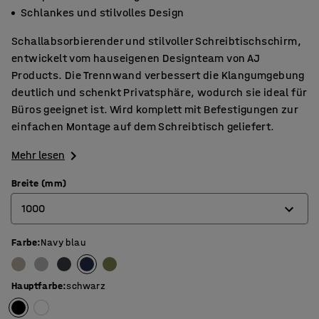
Schlankes und stilvolles Design
Schallabsorbierender und stilvoller Schreibtischschirm,
entwickelt vom hauseigenen Designteam von AJ
Products. Die Trennwand verbessert die Klangumgebung
deutlich und schenkt Privatsphäre, wodurch sie ideal für
Büros geeignet ist. Wird komplett mit Befestigungen zur
einfachen Montage auf dem Schreibtisch geliefert.
Mehr lesen
Breite (mm)
1000
Farbe
:
Navy blau
600
800
Hauptfarbe
:
schwarz
1000