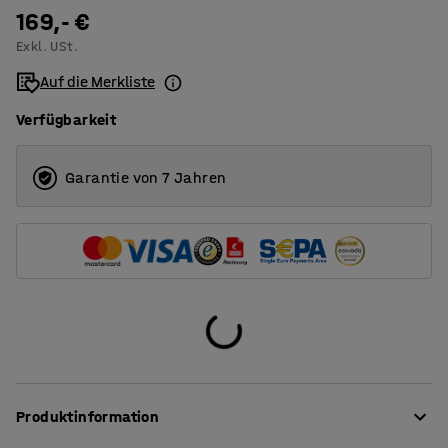
1200
169,- €
Exkl. USt.
1400
Auf die Merkliste
1600
Verfügbarkeit
1800
2000
Garantie von 7 Jahren
Produktinformation