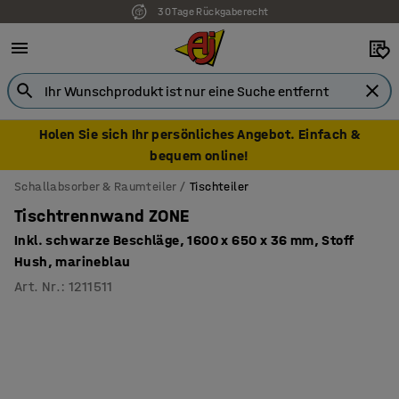
30 Tage Rückgaberecht
7 Jahre Garantie
Holen Sie sich Ihr persönliches Angebot. Einfach &
bequem online!
Schallabsorber & Raumteiler
Tischteiler
Tischtrennwand ZONE
Inkl. schwarze Beschläge, 1600 x 650 x 36 mm, Stoff
Hush, marineblau
Art. Nr.
:
1211511