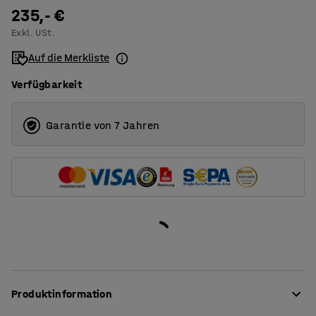
1200
235,- €
Exkl. USt.
1400
Auf die Merkliste
1600
Verfügbarkeit
1800
2000
Garantie von 7 Jahren
Produktinformation