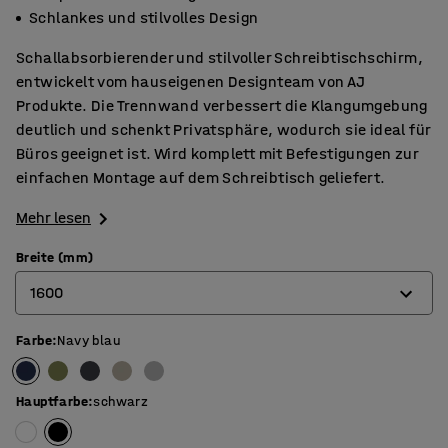
Schlankes und stilvolles Design
Schallabsorbierender und stilvoller Schreibtischschirm,
entwickelt vom hauseigenen Designteam von AJ
Produkte. Die Trennwand verbessert die Klangumgebung
deutlich und schenkt Privatsphäre, wodurch sie ideal für
Büros geeignet ist. Wird komplett mit Befestigungen zur
einfachen Montage auf dem Schreibtisch geliefert.
Mehr lesen
Breite (mm)
1600
Farbe
:
Navy blau
600
800
Hauptfarbe
:
schwarz
1000