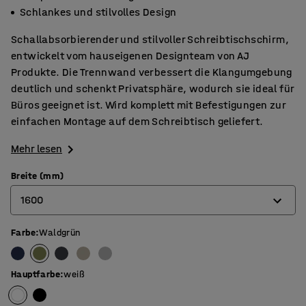
Schlankes und stilvolles Design
Schallabsorbierender und stilvoller Schreibtischschirm,
entwickelt vom hauseigenen Designteam von AJ
Produkte. Die Trennwand verbessert die Klangumgebung
deutlich und schenkt Privatsphäre, wodurch sie ideal für
Büros geeignet ist. Wird komplett mit Befestigungen zur
einfachen Montage auf dem Schreibtisch geliefert.
Mehr lesen
Breite (mm)
1600
Farbe
:
Waldgrün
600
800
Hauptfarbe
:
weiß
1000