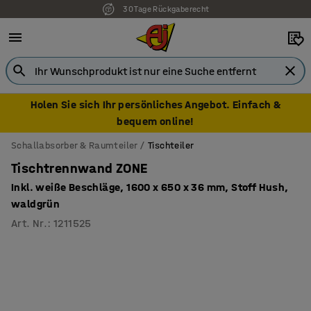
30 Tage Rückgaberecht
Holen Sie sich Ihr persönliches Angebot. Einfach &
bequem online!
Schallabsorber & Raumteiler
Tischteiler
Tischtrennwand ZONE
Inkl. weiße Beschläge, 1600 x 650 x 36 mm, Stoff Hush,
waldgrün
Art. Nr.
:
1211525