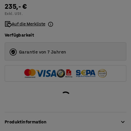
1200
235,- €
Exkl. USt.
1400
Auf die Merkliste
1600
Verfügbarkeit
1800
2000
Garantie von 7 Jahren
Produktinformation