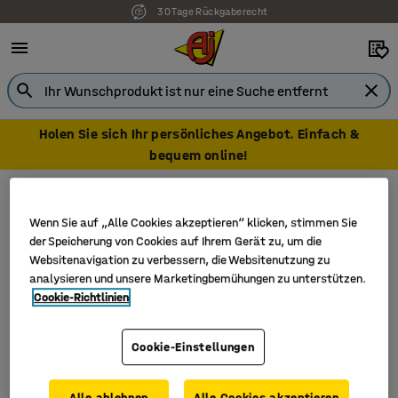
30 Tage Rückgaberecht
Holen Sie sich Ihr persönliches Angebot. Einfach &
bequem online!
Schränke
Schränke zur Aufbewahrung von Kissen und Decken
Schränke zur Aufbewahrung von Kissen und
Wenn Sie auf „Alle Cookies akzeptieren“ klicken, stimmen Sie
Decken
der Speicherung von Cookies auf Ihrem Gerät zu, um die
Websitenavigation zu verbessern, die Websitenutzung zu
analysieren und unsere Marketingbemühungen zu unterstützen.
Cookie-Richtlinien
Filter
Sortieren
Cookie-Einstellungen
2 Produkte
Alle ablehnen
Alle Cookies akzeptieren