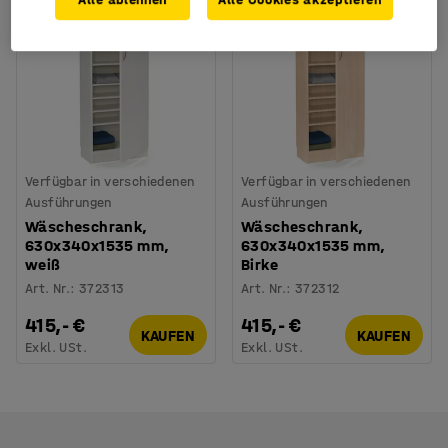
Verfügbar in verschiedenen
Verfügbar in verschiedenen
Ausführungen
Ausführungen
Wäscheschrank,
Wäscheschrank,
630x340x1535 mm,
630x340x1535 mm,
weiß
Birke
Art. Nr.
:
372313
Art. Nr.
:
372312
415,- €
415,- €
KAUFEN
KAUFEN
Exkl. USt.
Exkl. USt.