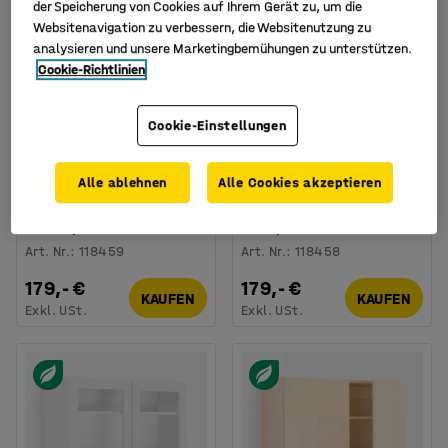
der Speicherung von Cookies auf Ihrem Gerät zu, um die
Websitenavigation zu verbessern, die Websitenutzung zu
analysieren und unsere Marketingbemühungen zu unterstützen.
Cookie-Richtlinien
Cookie-Einstellungen
Alle ablehnen
Alle Cookies akzeptieren
Hängeschrank THEO,
Hängeschrank THEO,
rechts, Birke
links, Birke
Art. Nr.
:
118459
Art. Nr.
:
118458
179,- €
179,- €
KAUFEN
KAUFEN
Exkl. USt.
Exkl. USt.